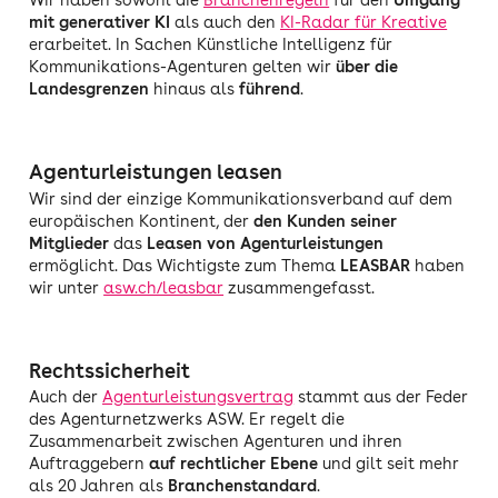
Wir haben sowohl die
Branchenregeln
für den
Umgang
mit
generativer KI
als auch den
KI-Radar für Kreative
erarbeitet. In Sachen Künstliche Intelligenz für
Kommunikations-Agenturen gelten wir
über die
Landesgrenzen
hinaus als
führend
.
Agenturleistungen leasen
Wir sind der einzige Kommunikationsverband auf dem
europäischen Kontinent, der
den Kunden seiner
Mitglieder
das
Leasen von Agenturleistungen
ermöglicht. Das Wichtigste zum Thema
LEASBAR
haben
wir unter
asw.ch/leasbar
zusammengefasst.
Rechtssicherheit
Auch der
Agenturleistungsvertrag
stammt aus der Feder
des Agenturnetzwerks ASW. Er regelt die
Zusammenarbeit zwischen Agenturen und ihren
Auftraggebern
auf rechtlicher Ebene
und gilt seit mehr
als 20 Jahren als
Branchenstandard
.