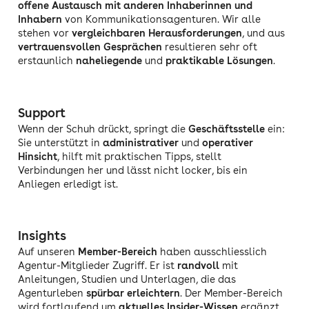
offene Austausch mit anderen Inhaberinnen und
Inhabern
von Kommunikationsagenturen. Wir alle
stehen vor
vergleichbaren
Herausforderungen
, und aus
vertrauensvollen Gesprächen
resultieren sehr oft
erstaunlich
naheliegende
und
praktikable Lösungen
.
Support
Wenn der Schuh drückt, springt die
Geschäftsstelle
ein:
Sie unterstützt in
administrativer
und
operativer
Hinsicht
, hilft mit praktischen Tipps, stellt
Verbindungen her und lässt nicht locker, bis ein
Anliegen erledigt ist.
Insights
Auf unseren
Member-Bereich
haben ausschliesslich
Agentur-Mitglieder Zugriff. Er ist
randvoll
mit
Anleitungen, Studien und Unterlagen, die das
Agenturleben
spürbar erleichtern
. Der Member-Bereich
wird fortlaufend um
aktuelles Insider-Wissen
ergänzt.