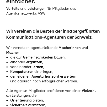
einfacher.
Vorteile
und
Leistungen
für Mitglieder des
Agenturnetzwerks ASW
Wir vereinen die Besten der inhabergeführten
Kommunikations-Agenturen der Schweiz.
Wir vernetzen agenturleitende
Macherinnen und
Macher
die auf
Gemeinsamkeiten
bauen,
einander
ergänzen
,
voneinander
lernen
,
Kompetenzen
einbringen,
den eigenen
Agenturhorizont erweitern
und dadurch noch
erfolgreicher
werden.
Alle Agentur-Mitglieder profitieren von einer
Vielzahl
an Leistungen
, die
Orientierung
bieten,
Sicherheit
vermitteln,