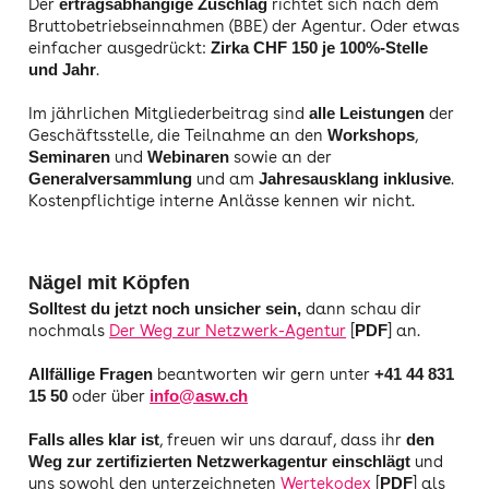
Der
richtet sich nach dem
ertragsabhängige Zuschlag
Bruttobetriebseinnahmen (BBE) der Agentur. Oder etwas
einfacher ausgedrückt:
Zirka CHF 150 je 100%-Stelle
.
und Jahr
Im jährlichen Mitgliederbeitrag sind
der
alle Leistungen
Geschäftsstelle, die Teilnahme an den
,
Workshops
und
sowie an der
Seminaren
Webinaren
und am
.
Generalversammlung
Jahresausklang
inklusive
Kostenpflichtige interne Anlässe kennen wir nicht.
Nägel mit Köpfen
dann schau dir
Solltest du jetzt noch unsicher sein,
nochmals
Der Weg zur Netzwerk-Agentur
[
] an.
PDF
beantworten wir gern unter
Allfällige Fragen
+41 44 831
oder über
15 50
info@asw.ch
, freuen wir uns darauf, dass ihr
Falls alles klar ist
den
und
Weg zur zertifizierten Netzwerkagentur einschlägt
uns sowohl den unterzeichneten
Wertekodex
[
] als
PDF