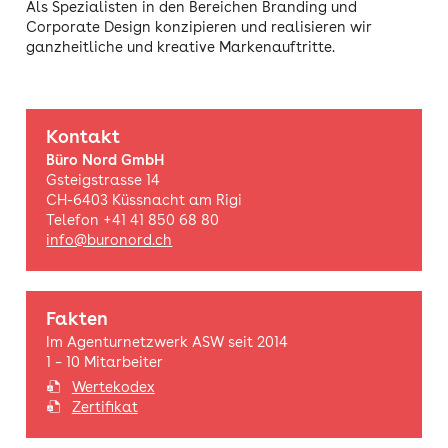
Als Spezialisten in den Bereichen Branding und
Corporate Design konzipieren und realisieren wir
ganzheitliche und kreative Markenauftritte.
Kontakt
Büro Nord GmbH
Gsteigstrasse 14
CH-6403 Küssnacht am Rigi
Telefon +41 41 850 68 80
info@buronord.ch
Fakten
Im Agenturnetzwerk ASW seit 2014
1 – 10 Mitarbeiter
Wertekodex
Zertifikat