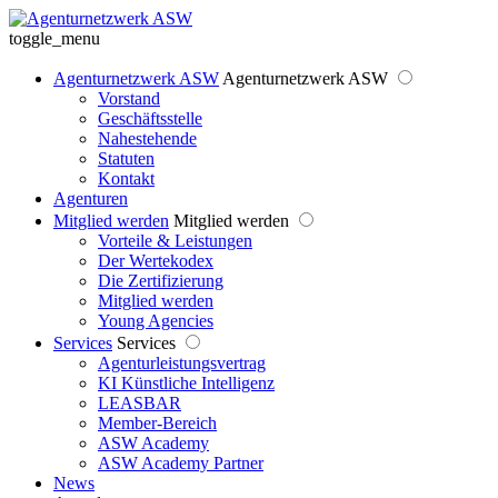
toggle_menu
Agenturnetzwerk ASW
Agenturnetzwerk ASW
Vorstand
Geschäftsstelle
Nahestehende
Statuten
Kontakt
Agenturen
Mitglied werden
Mitglied werden
Vorteile & Leistungen
Der Wertekodex
Die Zertifizierung
Mitglied werden
Young Agencies
Services
Services
Agenturleistungsvertrag
KI Künstliche Intelligenz
LEASBAR
Member-Bereich
ASW Academy
ASW Academy Partner
News