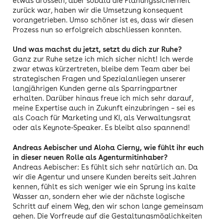
etwas drosseln, aber sobald die Planungssicherheit
zurück war, haben wir die Umsetzung konsequent
vorangetrieben. Umso schöner ist es, dass wir diesen
Prozess nun so erfolgreich abschliessen konnten.
Und was machst du jetzt, setzt du dich zur Ruhe?
Ganz zur Ruhe setze ich mich sicher nicht! Ich werde
zwar etwas kürzertreten, bleibe dem Team aber bei
strategischen Fragen und Spezialanliegen unserer
langjährigen Kunden gerne als Sparringpartner
erhalten. Darüber hinaus freue ich mich sehr darauf,
meine Expertise auch in Zukunft einzubringen – sei es
als Coach für Marketing und KI, als Verwaltungsrat
oder als Keynote-Speaker. Es bleibt also spannend!
Andreas Aebischer und Aloha Cierny, wie fühlt ihr euch
in dieser neuen Rolle als Agenturmitinhaber?
Andreas Aebischer: Es fühlt sich sehr natürlich an. Da
wir die Agentur und unsere Kunden bereits seit Jahren
kennen, fühlt es sich weniger wie ein Sprung ins kalte
Wasser an, sondern eher wie der nächste logische
Schritt auf einem Weg, den wir schon lange gemeinsam
gehen. Die Vorfreude auf die Gestaltungsmöglichkeiten